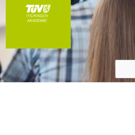
©
|
4safety Ingenieurbüro für Arbeitsschutz und
Betriebssicherheit
Webinare
safetydays
BGW
Seminarbuchung