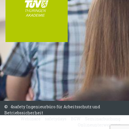
©
|
4safety Ingenieurbüro für Arbeitsschutz und
Betriebssicherheit
Webinare
safetydays
BGW
Seminarbuchung
Onlineunterweisung