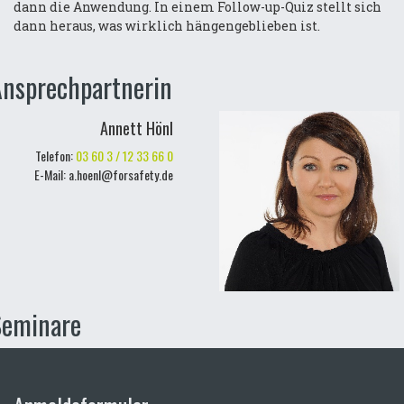
dann die Anwendung. In einem Follow-up-Quiz stellt sich
dann heraus, was wirklich hängengeblieben ist.
nsprechpartnerin
Annett Hönl
Telefon:
03 60 3 / 12 33 66 0
E-Mail: a.hoenl@forsafety.de
Seminare