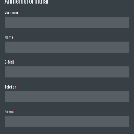
Anmeldeformular
Vorname
*
Name
*
E-Mail
*
Telefon
*
Firma
*