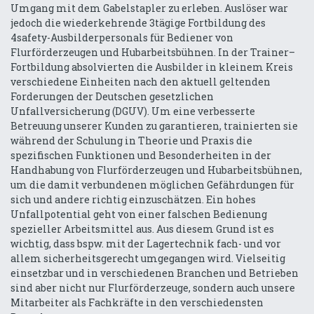
Umgang mit dem Gabelstapler zu erleben. Auslöser war
jedoch die wiederkehrende 3tägige Fortbildung des
4safety-Ausbilderpersonals für Bediener von
Flurförderzeugen und Hubarbeitsbühnen. In der Trainer–
Fortbildung absolvierten die Ausbilder in kleinem Kreis
verschiedene Einheiten nach den aktuell geltenden
Forderungen der Deutschen gesetzlichen
Unfallversicherung (DGUV). Um eine verbesserte
Betreuung unserer Kunden zu garantieren, trainierten sie
während der Schulung in Theorie und Praxis die
spezifischen Funktionen und Besonderheiten in der
Handhabung von Flurförderzeugen und Hubarbeitsbühnen,
um die damit verbundenen möglichen Gefährdungen für
sich und andere richtig einzuschätzen. Ein hohes
Unfallpotential geht von einer falschen Bedienung
spezieller Arbeitsmittel aus. Aus diesem Grund ist es
wichtig, dass bspw. mit der Lagertechnik fach- und vor
allem sicherheitsgerecht umgegangen wird. Vielseitig
einsetzbar und in verschiedenen Branchen und Betrieben
sind aber nicht nur Flurförderzeuge, sondern auch unsere
Mitarbeiter als Fachkräfte in den verschiedensten