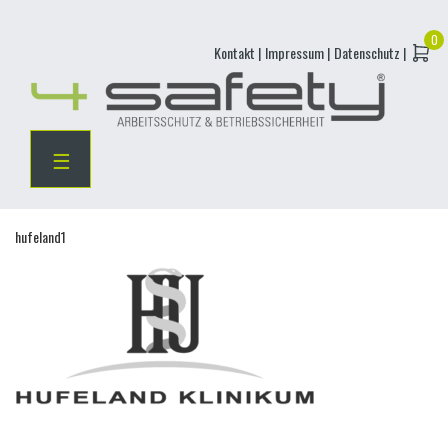
Skip
Kontakt |
Impressum |
Datenschutz |
to
content
☰
hufeland1