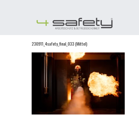
Skip
to
content
230911_4safety_final_033 (Mittel)