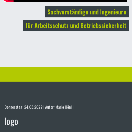
Sachverständige und Ingenieure
für Arbeitsschutz und Betriebssicherheit
Donnerstag, 24.03.2022 | Autor: Mario Hönl |
logo